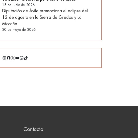
18 de junio de 2026
Diputación de Ávila promociona el eclipse del
12 de agosto en la Sierra de Gredos y La
Moraña
20 de mayo de 2026
Instagram
Facebook
X
YouTube
WhatsApp
TikTok
Contacto