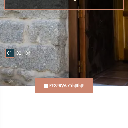
0
1
0
2
0
3
RESERVA ONLINE