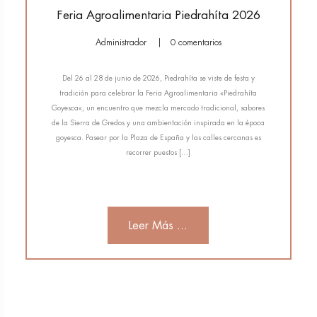
Feria Agroalimentaria Piedrahíta 2026
Administrador
0 comentarios
Del 26 al 28 de junio de 2026, Piedrahíta se viste de festa y
tradición para celebrar la Feria Agroalimentaria «Piedrahíta
Goyesca«, un encuentro que mezcla mercado tradicional, sabores
de la Sierra de Gredos y una ambientación inspirada en la época
goyesca. Pasear por la Plaza de España y las calles cercanas es
recorrer puestos […]
Leer Más ...