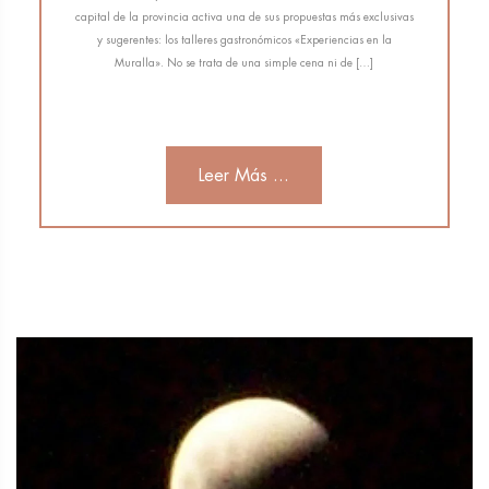
capital de la provincia activa una de sus propuestas más exclusivas
y sugerentes: los talleres gastronómicos «Experiencias en la
Muralla». No se trata de una simple cena ni de […]
Leer Más ...