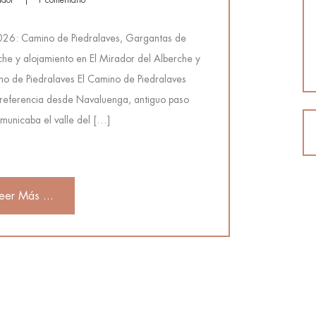
ador
1 comentario
2026: Camino de Piedralaves, Gargantas de
he y alojamiento en El Mirador del Alberche y
o de Piedralaves El Camino de Piedralaves
e referencia desde Navaluenga, antiguo paso
municaba el valle del […]
eer Más ...