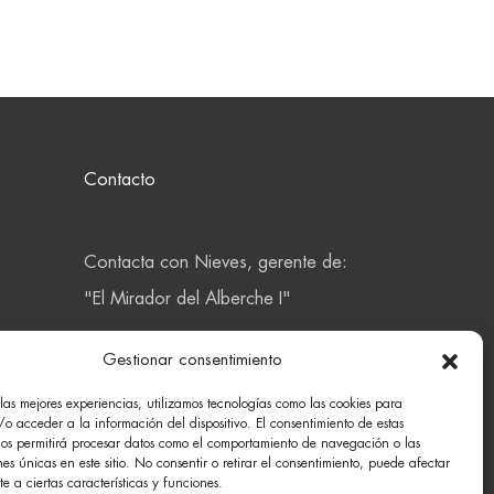
Contacto
Contacta con Nieves, gerente de:
"El Mirador del Alberche I"
Gestionar consentimiento
Llámanos 615110449
las mejores experiencias, utilizamos tecnologías como las cookies para
o acceder a la información del dispositivo. El consentimiento de estas
nos permitirá procesar datos como el comportamiento de navegación o las
nes únicas en este sitio. No consentir o retirar el consentimiento, puede afectar
 a ciertas características y funciones.