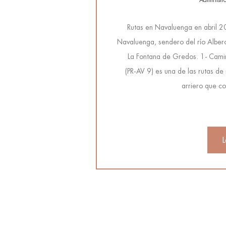
Administr
Rutas en Navaluenga en abril 
Navaluenga, sendero del río Alberc
La Fontana de Gredos. 1- Camin
(PR‑AV 9) es una de las rutas d
arriero que co
L