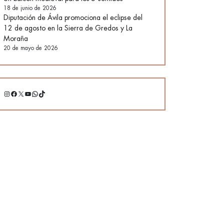
18 de junio de 2026
Diputación de Ávila promociona el eclipse del
12 de agosto en la Sierra de Gredos y La
Moraña
20 de mayo de 2026
Instagram
Facebook
X
YouTube
WhatsApp
TikTok